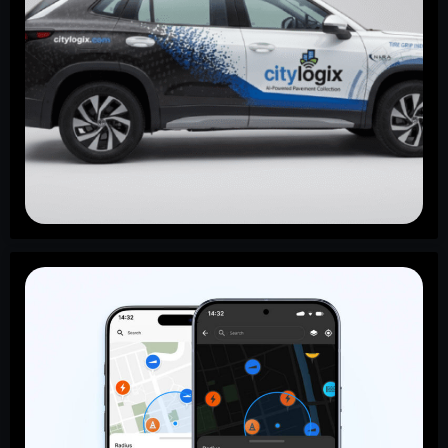
Citylogix et NIRA Dynamics s’associent
pour offrir une surveillance routière de
nouvelle génération aux municipalités
d’Amérique du Nord
Citylogix et NIRA Dynamics annoncent un partenariat
offrant une surveillance routière continue basée sur
l’IRI, grâce aux véhicules d’inspection et au réseau de
véhicules connectés