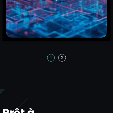
accélérer la transformation numérique
de la gestion des infrastructures
routières
New York [16 h 30 (HE), le 6 janvier 2026] – CRH
Ventures, la branche de capital-risque de CRH, a
annoncé aujourd’hui un investissement stratégique
1
2
Prêt à